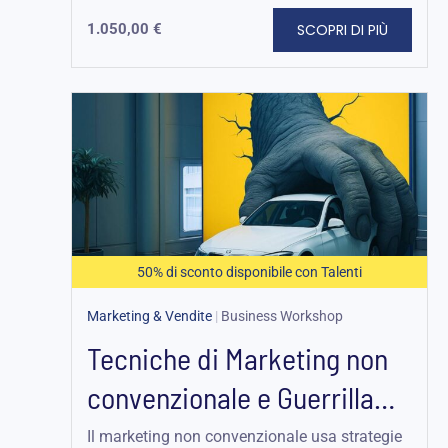
SCOPRI DI PIÙ
1.050,00
€
Fascia
di
prezzo:
da
125,00 €
a
187,25 €
50% di sconto disponibile con Talenti
Marketing & Vendite
|
Business Workshop
Tecniche di Marketing non
convenzionale e Guerrilla
Marketing
Il marketing non convenzionale usa strategie