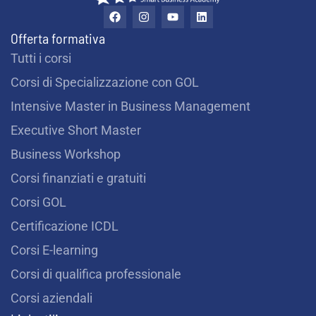
F
I
Y
L
a
n
o
i
c
s
u
n
Offerta formativa
e
t
t
k
b
a
u
e
Tutti i corsi
o
g
b
d
o
r
e
i
Corsi di Specializzazione con GOL
k
a
n
m
Intensive Master in Business Management
Executive Short Master
Business Workshop
Corsi finanziati e gratuiti
Corsi GOL
Certificazione ICDL
Corsi E-learning
Corsi di qualifica professionale
Corsi aziendali