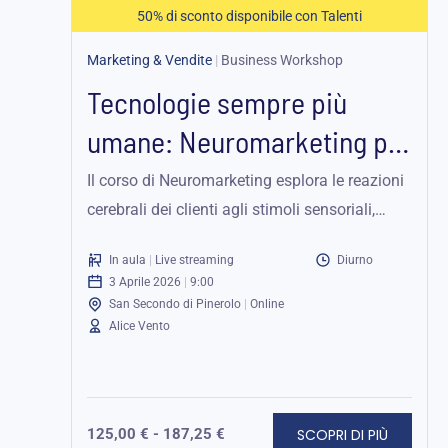
50% di sconto disponibile con Talenti
Marketing & Vendite
|
Business Workshop
Tecnologie sempre più
umane: Neuromarketing per
la content creation
Il corso di Neuromarketing esplora le reazioni
cerebrali dei clienti agli stimoli sensoriali,
come la pubblicità, per ottimizzare le
In aula
|
Live streaming
Diurno
strategie...
3 Aprile 2026
|
9:00
San Secondo di Pinerolo
|
Online
Alice Vento
SCOPRI DI PIÙ
125,00
€
-
187,25
€