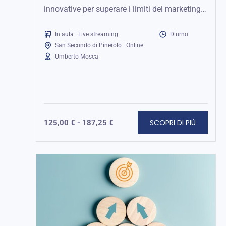
innovative per superare i limiti del marketing
tradizionale e presentare i prodotti in modo...
In aula
|
Live streaming
Diurno
San Secondo di Pinerolo
|
Online
Umberto Mosca
SCOPRI DI PIÙ
125,00
€
-
187,25
€