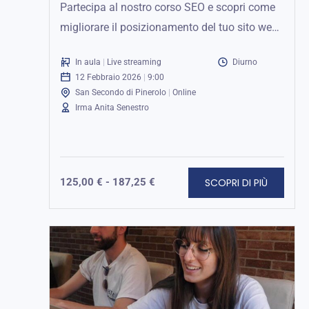
i...
Partecipa al nostro corso SEO e scopri come
migliorare il posizionamento del tuo sito web.
Apprendi strategie pratiche da esperti...
In aula
|
Live streaming
Diurno
12 Febbraio 2026
|
9:00
San Secondo di Pinerolo
|
Online
Irma Anita Senestro
SCOPRI DI PIÙ
125,00
€
-
187,25
€