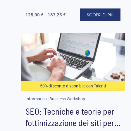
SCOPRI DI PIÙ
125,00
€
-
187,25
€
Fascia
di
prezzo:
da
125,00 €
a
187,25 €
50% di sconto disponibile con Talenti
Informatica
|
Business Workshop
SEO: Tecniche e teorie per
l’ottimizzazione dei siti per