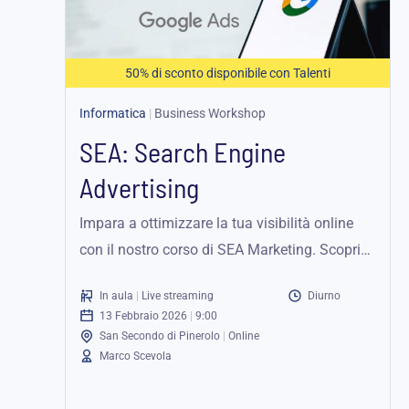
a
187,25 €
50% di sconto disponibile con Talenti
Informatica
|
Business Workshop
SEA: Search Engine
Advertising
Impara a ottimizzare la tua visibilità online
con il nostro corso di SEA Marketing. Scopri
come utilizzare Google Ads per...
In aula
|
Live streaming
Diurno
13 Febbraio 2026
|
9:00
San Secondo di Pinerolo
|
Online
Marco Scevola