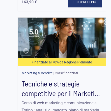
SCOPRI DI PIÙ
163,90
€
Il
Il
prezzo
prezzo
originale
attuale
era:
è:
612,00 €.
183,60 €.
Finanziato al 70% da Regione Piemonte
Marketing & Vendite
|
Corsi finanziati
Tecniche e strategie
competitive per il Marketing
5.0
Corso di web marketing e comunicazione a
Torino : analisi di mercato, piano di marketing