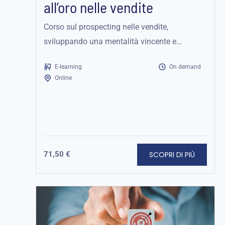
all’oro nelle vendite
Corso sul prospecting nelle vendite,
sviluppando una mentalità vincente e
utilizzando strumenti per identificare e
E-learning
On demand
rispondere ai prospect di alto...
Online
SCOPRI DI PIÙ
71,50
€
Fascia
di
prezzo:
da