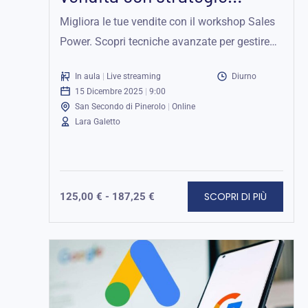
efficaci
Migliora le tue vendite con il workshop Sales
Power. Scopri tecniche avanzate per gestire
clienti e creare offerte vincenti. Partecipa...
In aula
|
Live streaming
Diurno
15 Dicembre 2025
|
9:00
San Secondo di Pinerolo
|
Online
Lara Galetto
SCOPRI DI PIÙ
125,00
€
-
187,25
€
Fascia
di
prezzo:
da
125,00 €