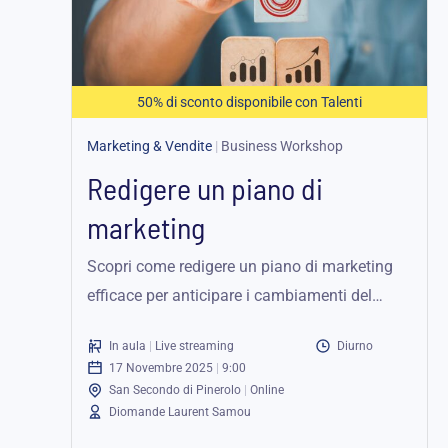
125,00 €
a
187,25 €
50% di sconto disponibile con Talenti
Marketing & Vendite
|
Business Workshop
Redigere un piano di
marketing
Scopri come redigere un piano di marketing
efficace per anticipare i cambiamenti del
mercato e migliorare la forza commerciale
In aula
|
Live streaming
Diurno
aziendale.
17 Novembre 2025
|
9:00
San Secondo di Pinerolo
|
Online
Diomande Laurent Samou