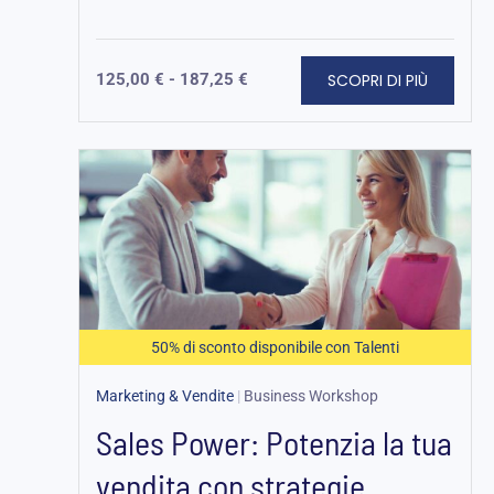
SCOPRI DI PIÙ
125,00
€
-
187,25
€
Fascia
di
prezzo:
da
125,00 €
a
187,25 €
50% di sconto disponibile con Talenti
Marketing & Vendite
|
Business Workshop
Sales Power: Potenzia la tua
vendita con strategie