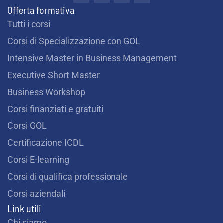
t
c
s
u
n
Offerta formativa
e
t
t
k
i
b
a
u
e
Tutti i corsi
o
g
b
d
?
o
r
e
i
Corsi di Specializzazione con GOL
k
a
n
m
*
Intensive Master in Business Management
Executive Short Master
Business Workshop
Corsi finanziati e gratuiti
Corsi GOL
Certificazione ICDL
Corsi E-learning
Corsi di qualifica professionale
Corsi aziendali
Link utili
Chi siamo