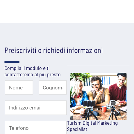
Preiscriviti o richiedi informazioni
Compila il modulo e ti
contatteremo al più presto
N
o
N
C
I
o
o
m
m
g
n
e
e
n
Turism Digital Marketing
T
d
Specialist
*
o