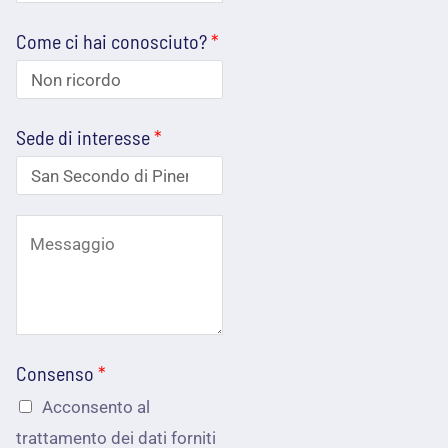
e
m
i
e
Come ci hai conosciuto?
*
l
r
e
i
f
z
Sede di interesse
*
o
z
n
o
o
C
e
*
o
m
m
a
e
i
Consenso
*
p
l
Acconsento al
o
*
trattamento dei dati forniti