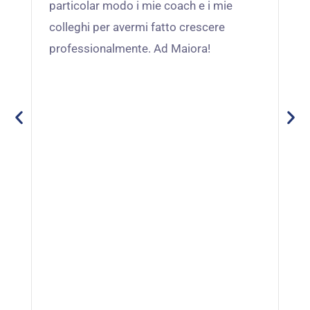
particolar modo i mie coach e i mie
ch
colleghi per avermi fatto crescere
tu
professionalmente. Ad Maiora!
so
im
se