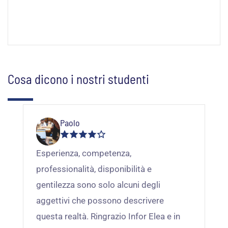
Cosa dicono i nostri studenti
Paolo
Esperienza, competenza,
Qu
professionalità, disponibilità e
co
gentilezza sono solo alcuni degli
di
aggettivi che possono descrivere
ch
questa realtà. Ringrazio Infor Elea e in
te