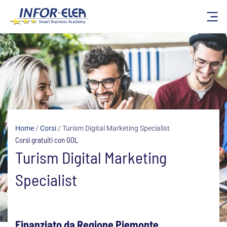
Vai
al
contenuto
Home
/
Corsi
/
Turism Digital Marketing Specialist
Corsi gratuiti con GOL
Turism Digital Marketing
Specialist
Finanziato da Regione Piemonte