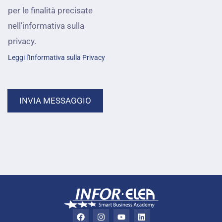
s
per le finalità precisate
s
nell'informativa sulla
i
privacy.
a
Leggi l'Informativa sulla Privacy
m
o
INVIA MESSAGGIO
a
i
u
t
a
r
F
I
Y
L
a
n
o
i