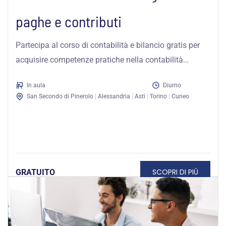
paghe e contributi
Partecipa al corso di contabilità e bilancio gratis per
acquisire competenze pratiche nella contabilità
aziendale e nella gestione di paghe...
In aula
Diurno
San Secondo di Pinerolo
|
Alessandria
|
Asti
|
Torino
|
Cuneo
SCOPRI DI PIÙ
GRATUITO