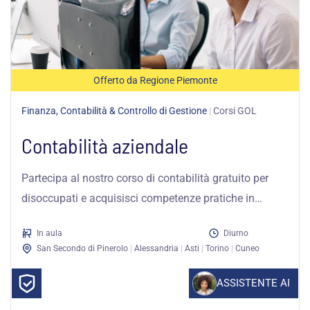
Offerto da Regione Piemonte
Finanza, Contabilità & Controllo di Gestione
|
Corsi GOL
Contabilità aziendale
Partecipa al nostro corso di contabilità gratuito per
disoccupati e acquisisci competenze pratiche in
contabilità aziendale, bilancio e IVA.
In aula
Diurno
San Secondo di Pinerolo
|
Alessandria
|
Asti
|
Torino
|
Cuneo
ASSISTENTE AI