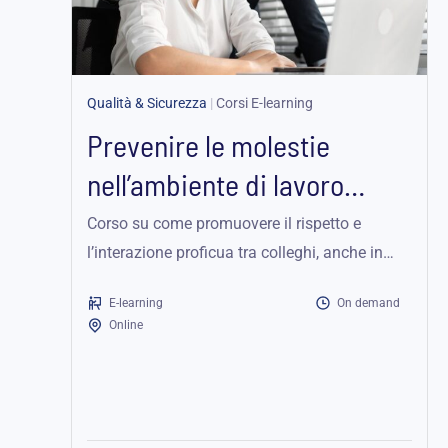
Qualità & Sicurezza
|
Corsi E-learning
Prevenire le molestie
nell’ambiente di lavoro
globale – Edizione per...
Corso su come promuovere il rispetto e
l’interazione proficua tra colleghi, anche in
contesti globali.
E-learning
On demand
Online