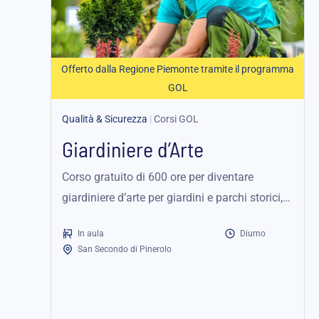
Offerto dalla Regione Piemonte tramite il programma
GOL
Qualità & Sicurezza
|
Corsi GOL
Giardiniere d’Arte
Corso gratuito di 600 ore per diventare
giardiniere d’arte per giardini e parchi storici,
con formazione pratica, stage e
In aula
Diurno
certificazione...
San Secondo di Pinerolo