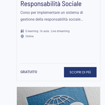
Responsabilità Sociale
Corso per implementare un sistema di
gestione della responsabilità sociale
conforme alla norma SA8000:2014. Teoria,
E-learning
|
In aula
|
Live streaming
strumenti e casi pratici.
Online
SCOPRI DI PIÙ
GRATUITO