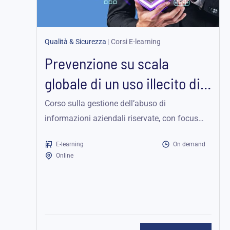
Qualità & Sicurezza
|
Corsi E-learning
Prevenzione su scala
globale di un uso illecito di
informazioni...
Corso sulla gestione dell’abuso di
informazioni aziendali riservate, con focus
sulla sicurezza legale ed etica.
E-learning
On demand
Online