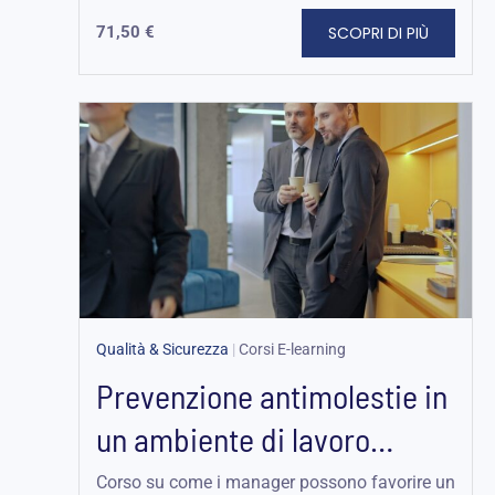
SCOPRI DI PIÙ
71,50
€
Qualità & Sicurezza
|
Corsi E-learning
Prevenzione antimolestie in
un ambiente di lavoro
globale – Edizione...
Corso su come i manager possono favorire un