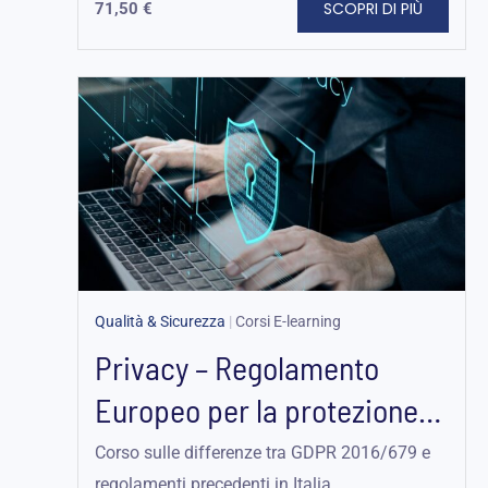
SCOPRI DI PIÙ
71,50
€
Qualità & Sicurezza
|
Corsi E-learning
Privacy – Regolamento
Europeo per la protezione
dei dati personali...
Corso sulle differenze tra GDPR 2016/679 e
regolamenti precedenti in Italia.