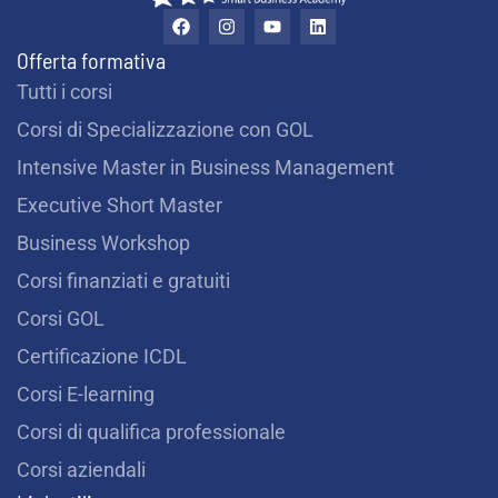
F
I
Y
L
a
n
o
i
c
s
u
n
Offerta formativa
e
t
t
k
b
a
u
e
Tutti i corsi
o
g
b
d
o
r
e
i
Corsi di Specializzazione con GOL
k
a
n
m
Intensive Master in Business Management
Executive Short Master
Business Workshop
Corsi finanziati e gratuiti
Corsi GOL
Certificazione ICDL
Corsi E-learning
Corsi di qualifica professionale
Corsi aziendali