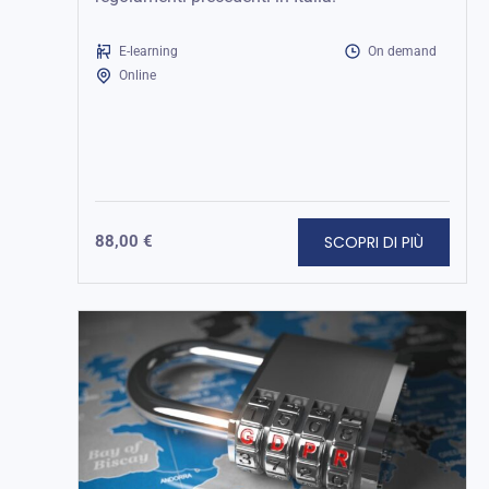
E-learning
On demand
Online
SCOPRI DI PIÙ
88,00
€