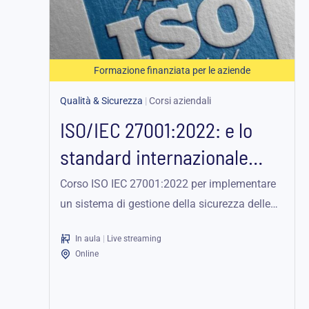
Formazione finanziata per le aziende
Qualità & Sicurezza
|
Corsi aziendali
ISO/IEC 27001:2022: e lo
standard internazionale
della sicurezza delle
Corso ISO IEC 27001:2022 per implementare
un sistema di gestione della sicurezza delle
informazioni
informazioni e proteggere i dati in azienda.
In aula
|
Live streaming
Online