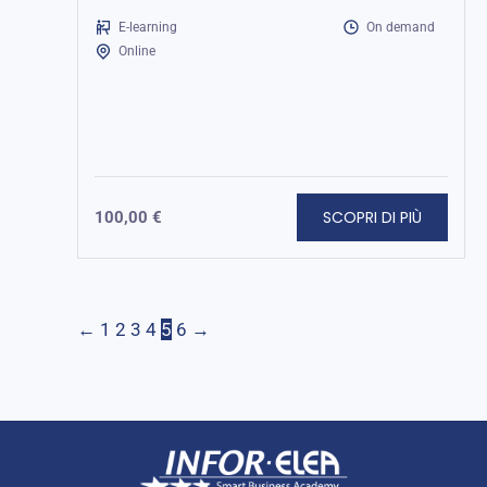
penali e gestione dei rischi...
E-learning
On demand
Online
SCOPRI DI PIÙ
100,00
€
←
1
2
3
4
5
6
→