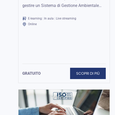
gestire un Sistema di Gestione Ambientale
conforme agli standard internazionali.
E-learning
|
In aula
|
Live streaming
Formazione pratica e...
Online
SCOPRI DI PIÙ
GRATUITO