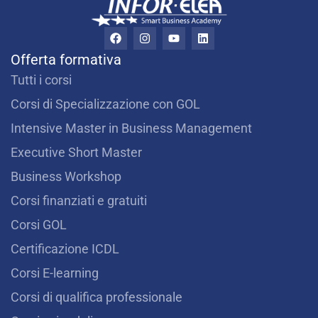
F
I
Y
L
a
n
o
i
c
s
u
n
Offerta formativa
e
t
t
k
b
a
u
e
Tutti i corsi
o
g
b
d
o
r
e
i
Corsi di Specializzazione con GOL
k
a
n
m
Intensive Master in Business Management
Executive Short Master
Business Workshop
Corsi finanziati e gratuiti
Corsi GOL
Certificazione ICDL
Corsi E-learning
Corsi di qualifica professionale