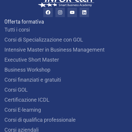
r
F
I
Y
L
a
n
o
i
t
c
s
u
n
Offerta formativa
e
t
t
k
i
b
a
u
e
Tutti i corsi
o
g
b
d
?
o
r
e
i
Corsi di Specializzazione con GOL
k
a
n
m
*
Intensive Master in Business Management
Executive Short Master
Business Workshop
Corsi finanziati e gratuiti
Corsi GOL
Certificazione ICDL
Corsi E-learning
Corsi di qualifica professionale
Corsi aziendali