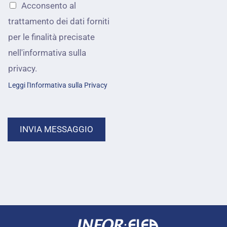
Acconsento al
o
*
trattamento dei dati forniti
s
per le finalità precisate
s
nell'informativa sulla
i
privacy.
a
Leggi l'Informativa sulla Privacy
m
o
INVIA MESSAGGIO
a
i
u
t
a