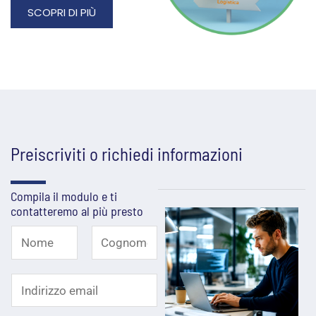
SCOPRI DI PIÙ
Preiscriviti o richiedi informazioni
Compila il modulo e ti
contatteremo al più presto
N
o
N
C
I
o
o
m
m
g
n