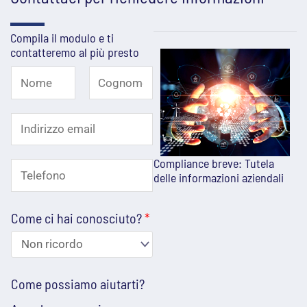
Compila il modulo e ti
contatteremo al più presto
N
o
N
C
I
o
o
m
m
g
n
e
e
n
Compliance breve: Tutela
T
d
delle informazioni aziendali
*
o
e
m
i
e
Come ci hai conosciuto?
*
l
r
e
i
f
z
A
Come possiamo aiutarti?
o
z
c