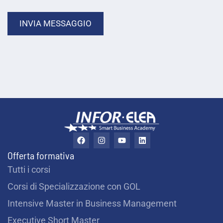
r
INVIA MESSAGGIO
s
o
F
I
Y
L
a
n
o
i
c
s
u
n
Offerta formativa
e
t
t
k
b
a
u
e
Tutti i corsi
o
g
b
d
o
r
e
i
Corsi di Specializzazione con GOL
k
a
n
m
Intensive Master in Business Management
Executive Short Master