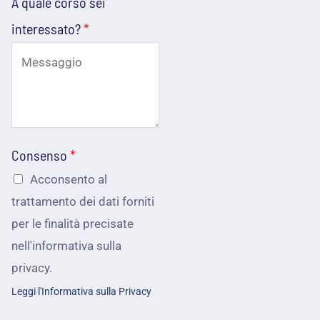
A quale corso sei
n
o
o
interessato?
*
o
e
n
*
m
o
a
s
i
c
l
i
Consenso
*
*
u
Acconsento al
trattamento dei dati forniti
t
per le finalità precisate
o
nell'informativa sulla
?
privacy.
c
Leggi l'Informativa sulla Privacy
o