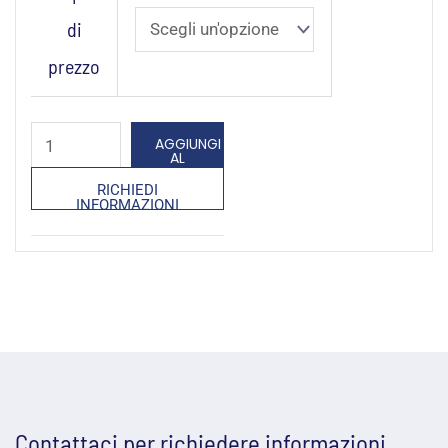
breve:
di
Tutela
prezzo
delle
informazioni
aziendali
AGGIUNGI
AL
quantità
CARRELLO
RICHIEDI
INFORMAZIONI
Contattaci per richiedere informazioni