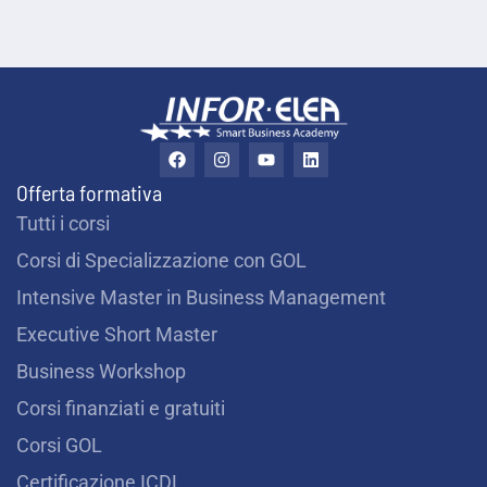
u
t
a
r
F
I
Y
L
a
n
o
i
t
c
s
u
n
Offerta formativa
e
t
t
k
i
b
a
u
e
Tutti i corsi
o
g
b
d
?
o
r
e
i
Corsi di Specializzazione con GOL
k
a
n
m
*
Intensive Master in Business Management
Executive Short Master
Business Workshop
Corsi finanziati e gratuiti
Corsi GOL
Certificazione ICDL