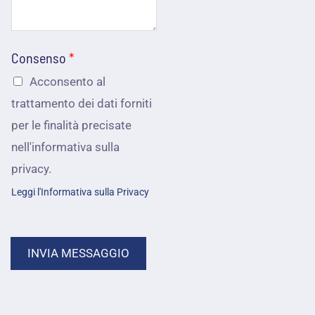
m
a
e
i
Consenso
*
p
l
Acconsento al
o
*
trattamento dei dati forniti
s
per le finalità precisate
s
nell'informativa sulla
i
privacy.
a
Leggi l'Informativa sulla Privacy
m
o
INVIA MESSAGGIO
a
i