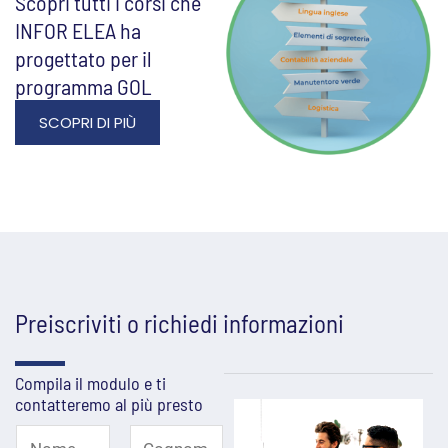
Scopri tutti i corsi che
INFOR ELEA ha
progettato per il
programma GOL
SCOPRI DI PIÙ
Preiscriviti o richiedi informazioni
Compila il modulo e ti
contatteremo al più presto
N