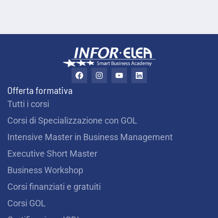
r
t
i
?
F
I
Y
L
a
n
o
i
c
s
u
n
*
Offerta formativa
e
t
t
k
b
a
u
e
Tutti i corsi
o
g
b
d
o
r
e
i
Corsi di Specializzazione con GOL
k
a
n
m
Intensive Master in Business Management
Executive Short Master
Business Workshop
Corsi finanziati e gratuiti
Corsi GOL