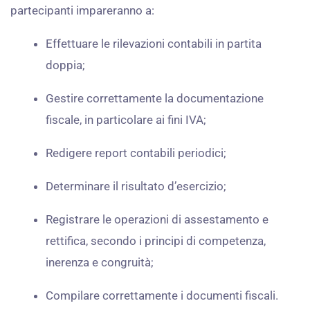
partecipanti
impareranno
a:
Effettuare
le
rilevazioni
contabili
in
partita
doppia;
Gestire
correttamente
la
documentazione
fiscale,
in
particolare
ai
fini
IVA;
Redigere
report
contabili
periodici;
Determinare
il
risultato
d’esercizio;
Registrare
le
operazioni
di
assestamento
e
rettifica,
secondo
i
principi
di
competenza,
inerenza
e
congruità;
Compilare
correttamente
i
documenti
fiscali.