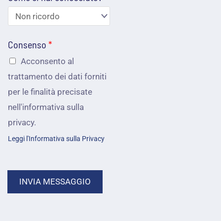
p
n
o
o
o
e
s
*
m
Consenso
*
s
a
Acconsento al
i
trattamento dei dati forniti
i
a
per le finalità precisate
l
nell'informativa sulla
m
*
privacy.
o
Leggi l'Informativa sulla Privacy
a
i
INVIA MESSAGGIO
u
t
a