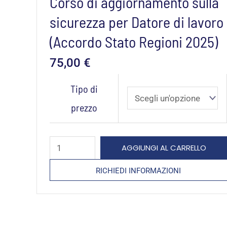
Corso di aggiornamento sulla
sicurezza per Datore di lavoro
(Accordo Stato Regioni 2025)
75,00
€
Corso
Tipo di
di
prezzo
aggiornamento
sulla
sicurezza
AGGIUNGI AL CARRELLO
per
RICHIEDI INFORMAZIONI
Datore
di
lavoro
(Accordo