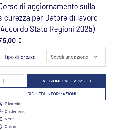
Corso di aggiornamento sulla
sicurezza per Datore di lavoro
(Accordo Stato Regioni 2025)
75,00
€
Corso
Tipo di prezzo
i
aggiornamento
ulla
AGGIUNGI AL CARRELLO
sicurezza
RICHIEDI INFORMAZIONI
per
E-learning
Datore
On demand
i
6 ore
lavoro
Online