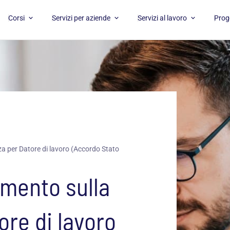
APRI CORSI
APRI SERVIZI PER AZIENDE
APRI SERVI
Corsi
Servizi per aziende
Servizi al lavoro
Proge
a per Datore di lavoro (Accordo Stato
amento sulla
ore di lavoro