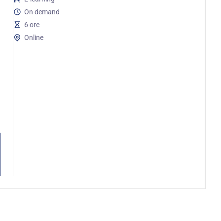
On demand
6 ore
Online