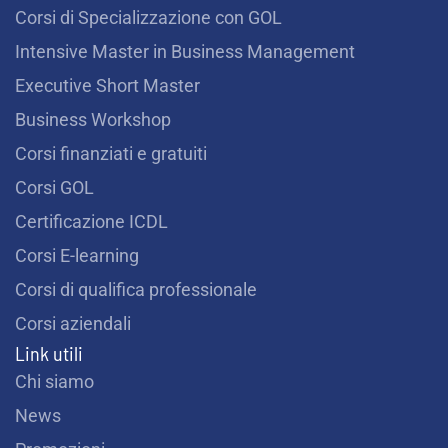
?
o
r
e
i
Corsi di Specializzazione con GOL
k
a
n
m
*
Intensive Master in Business Management
Executive Short Master
Business Workshop
Corsi finanziati e gratuiti
Corsi GOL
Certificazione ICDL
Corsi E-learning
Corsi di qualifica professionale
Corsi aziendali
Link utili
Chi siamo
News