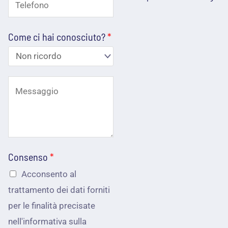
T
d
*
o
e
m
i
e
Come ci hai conosciuto?
*
l
r
e
i
f
z
C
o
z
o
n
o
m
o
e
e
*
m
Consenso
*
p
a
Acconsento al
o
trattamento dei dati forniti
i
s
per le finalità precisate
l
s
nell'informativa sulla