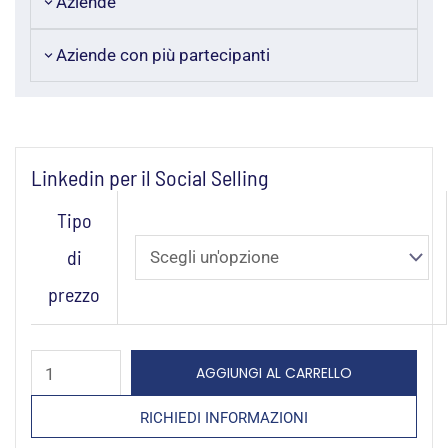
Aziende
Aziende con più partecipanti
Linkedin per il Social Selling
Linkedin
Tipo
per
di
il
prezzo
Social
Selling
quantità
AGGIUNGI AL CARRELLO
RICHIEDI INFORMAZIONI