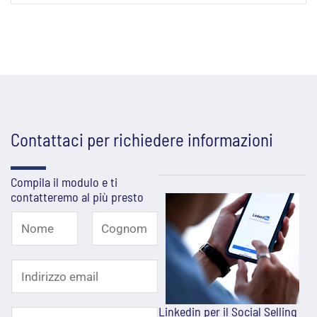
Contattaci per richiedere informazioni
Compila il modulo e ti
contatteremo al più presto
N
o
N
C
I
o
o
m
m
g
n
e
e
n
Linkedin per il Social Selling