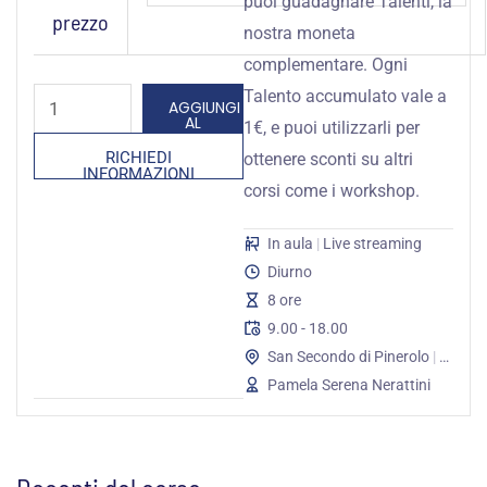
puoi guadagnare Talenti, la
prezzo
Social
nostra moneta
Selling
complementare. Ogni
quantità
Talento accumulato vale a
AGGIUNGI
AL
1€, e puoi utilizzarli per
CARRELLO
RICHIEDI
ottenere sconti su altri
INFORMAZIONI
corsi come i workshop.
In aula
|
Live streaming
Diurno
8 ore
9.00 - 18.00
San Secondo di Pinerolo
|
Online
Pamela Serena Nerattini