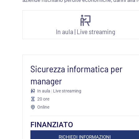
aziende rischiano perdite economiche, danni alla r
In aula
|
Live streaming
Sicurezza informatica per
manager
In aula
|
Live streaming
20 ore
Online
FINANZIATO
RICHIEDI INFORMAZIONI