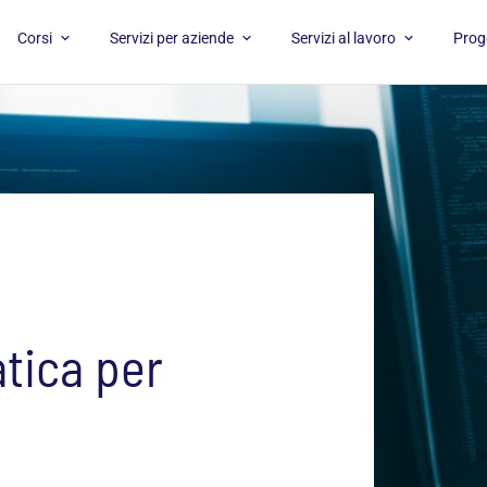
APRI CORSI
APRI SERVIZI PER AZIENDE
APRI SERVI
Corsi
Servizi per aziende
Servizi al lavoro
Proge
tica per