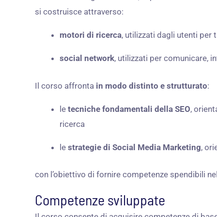
si costruisce attraverso:
motori di ricerca
, utilizzati dagli utenti pe
social network
, utilizzati per comunicare, i
Il corso affronta
in modo distinto e strutturato
:
le
tecniche fondamentali della SEO
, orien
ricerca
le
strategie di Social Media Marketing
, or
con l’obiettivo di fornire competenze spendibili n
Competenze sviluppate
Il corso consente di acquisire competenze di bas