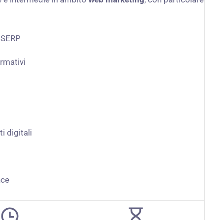
a SERP
ormativi
 digitali
nce