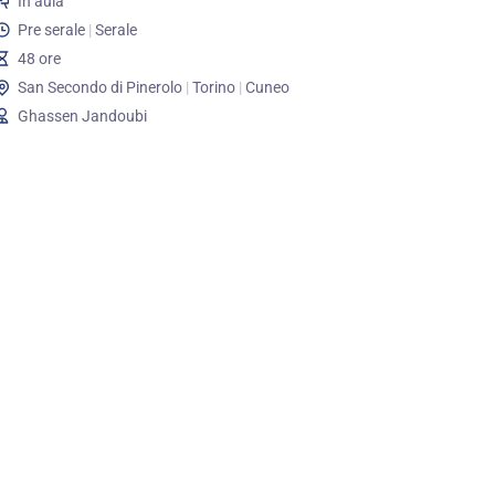
In aula
Pre serale
|
Serale
48 ore
San Secondo di Pinerolo
|
Torino
|
Cuneo
Ghassen Jandoubi