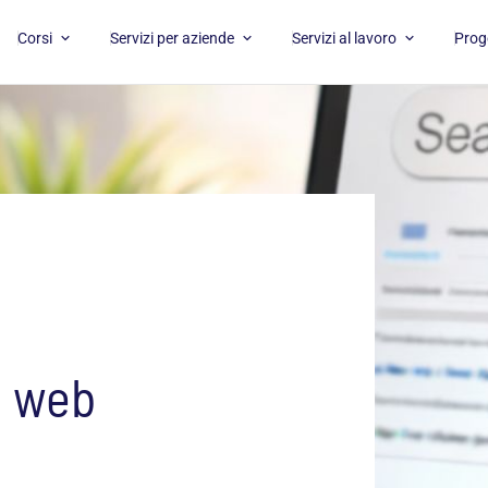
APRI CORSI
APRI SERVIZI PER AZIENDE
APRI SERVI
Corsi
Servizi per aziende
Servizi al lavoro
Proge
l web