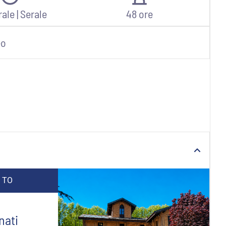
rale
|
Serale
48 ore
eo
o TO
nati