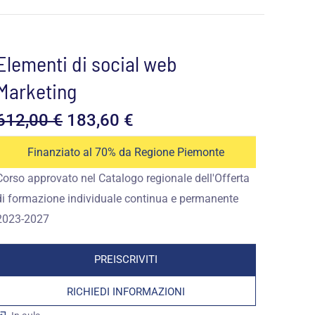
Elementi di social web
Marketing
Il
Il
612,00
€
183,60
€
prezzo
prezzo
Finanziato al 70% da Regione Piemonte
Corso approvato nel Catalogo regionale dell'Offerta
originale
attuale
di formazione individuale continua e permanente
era:
è:
2023-2027
612,00 €.
183,60 €.
PREISCRIVITI
RICHIEDI INFORMAZIONI