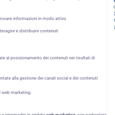
r trovare informazioni in modo attivo
nteragire e distribuire contenuti
tate al posizionamento dei contenuti nei risultati di
ientate alla gestione dei canali social e dei contenuti
el web marketing.
e e intermedie in ambito
web marketing
, con particolare