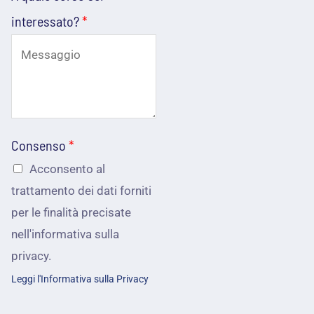
i
n
o
interessato?
*
o
e
*
m
a
i
l
Consenso
*
*
Acconsento al
trattamento dei dati forniti
per le finalità precisate
nell'informativa sulla
privacy.
Leggi l'Informativa sulla Privacy