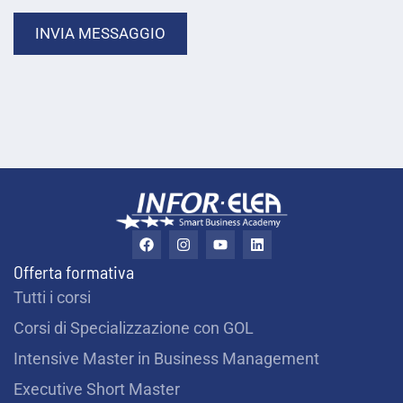
INVIA MESSAGGIO
F
I
Y
L
a
n
o
i
c
s
u
n
Offerta formativa
e
t
t
k
b
a
u
e
Tutti i corsi
o
g
b
d
o
r
e
i
Corsi di Specializzazione con GOL
k
a
n
m
Intensive Master in Business Management
Executive Short Master