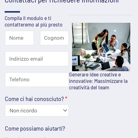
Compila il modulo e ti
contatteremo al più presto
N
o
N
C
I
o
o
m
m
g
n
e
e
n
Generare idee creative e
C
T
d
innovative: Massimizzare la
*
o
o
creatività del team
e
m
i
m
e
Come ci hai conosciuto?
*
l
r
e
e
i
q
f
z
Come possiamo aiutarti?
u
o
z