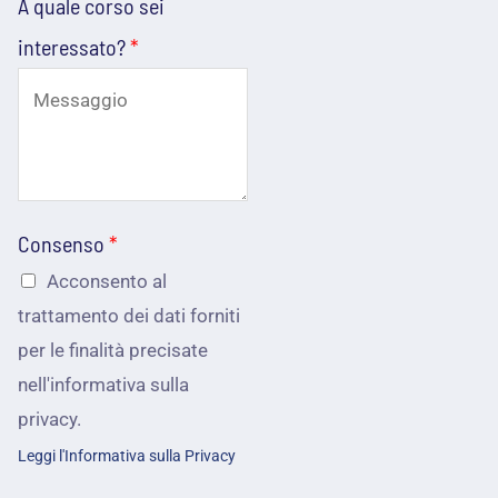
A quale corso sei
a
n
o
interessato?
*
l
o
e
e
*
m
h
a
a
i
i
l
Consenso
*
*
Acconsento al
trattamento dei dati forniti
per le finalità precisate
nell'informativa sulla
privacy.
Leggi l'Informativa sulla Privacy