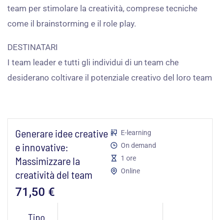
team per stimolare la creatività, comprese tecniche
come il brainstorming e il role play.
DESTINATARI
I team leader e tutti gli individui di un team che
desiderano coltivare il potenziale creativo del loro team
Generare idee creative
E-learning
e innovative:
On demand
Massimizzare la
1 ore
Online
creatività del team
71,50
€
Generare
Tipo