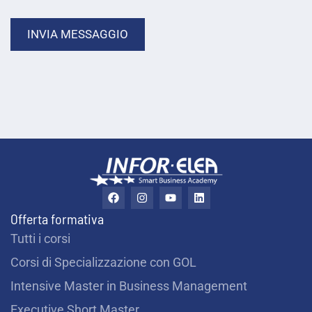
INVIA MESSAGGIO
F
I
Y
L
a
n
o
i
c
s
u
n
Offerta formativa
e
t
t
k
b
a
u
e
Tutti i corsi
o
g
b
d
o
r
e
i
Corsi di Specializzazione con GOL
k
a
n
m
Intensive Master in Business Management
Executive Short Master