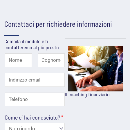
Contattaci per richiedere informazioni
Compila il modulo e ti
contatteremo al più presto
N
o
N
C
C
I
o
o
m
o
m
g
n
e
e
n
Il coaching finanziario
n
T
d
*
o
s
e
m
i
e
Come ci hai conosciuto?
*
e
l
r
n
e