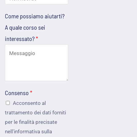
i
s
f
z
Come possiamo aiutarti?
o
o
z
A quale corso sei
a
n
o
interessato?
*
i
o
e
u
*
m
t
a
a
i
r
l
Consenso
*
t
*
Acconsento al
i
trattamento dei dati forniti
per le finalità precisate
?
nell'informativa sulla
c