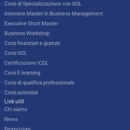
o
r
e
i
Corsi di Specializzazione con GOL
k
a
n
m
Intensive Master in Business Management
Executive Short Master
Business Workshop
Corsi finanziati e gratuiti
Corsi GOL
Certificazione ICDL
Corsi E-learning
Corsi di qualifica professionale
Corsi aziendali
Link utili
Chi siamo
News
Promozioni