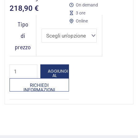
On demand
218,90
€
3 ore
Il
Online
Tipo
coaching
di
finanziario
prezzo
quantità
AGGIUNGI
AL
CARRELLO
RICHIEDI
INFORMAZIONI