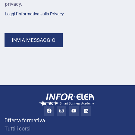
privacy.
i
Leggi l'Informativa sulla Privacy
INVIA MESSAGGIO
F
I
Y
L
a
n
o
i
c
s
u
n
Offerta formativa
e
t
t
k
b
a
u
e
Tutti i corsi
o
g
b
d