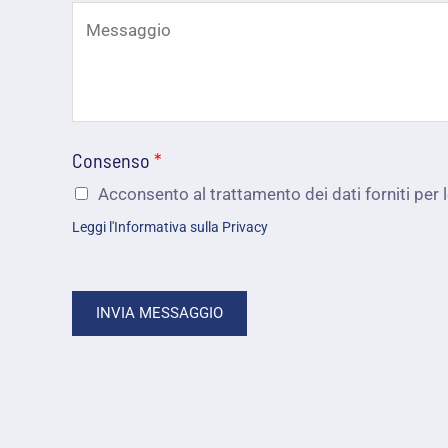
o
z
i
n
o
u
o
e
t
*
m
o
a
Consenso
*
?
i
Acconsento al trattamento dei dati forniti per le
c
Leggi l'Informativa sulla Privacy
l
i
*
C
INVIA MESSAGGIO
o
m
e