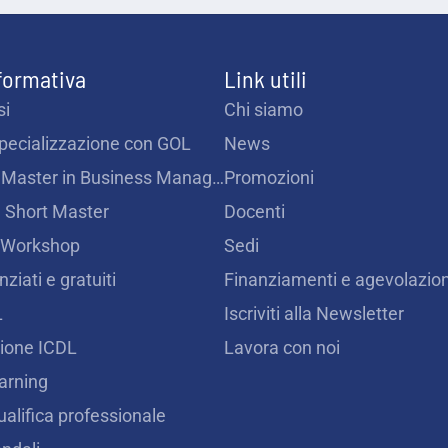
 formativa
Link utili
si
Chi siamo
Specializzazione con GOL
News
Intensive Master in Business Management
Promozioni
 Short Master
Docenti
 Workshop
Sedi
nziati e gratuiti
Finanziamenti e agevolazion
L
Iscriviti alla Newsletter
zione ICDL
Lavora con noi
earning
ualifica professionale