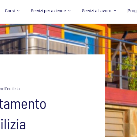
APRI CORSI
APRI SERVIZI PER AZIENDE
APRI SERVI
Corsi
Servizi per aziende
Servizi al lavoro
Proge
ell’edilizia
entamento
lizia