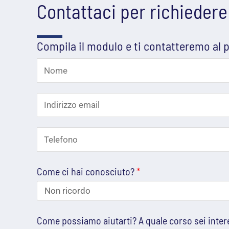
Contattaci per richiedere
Compila il modulo e ti contatteremo al 
N
o
N
I
o
m
m
n
e
e
c
T
d
*
o
e
i
n
Come ci hai conosciuto?
*
l
r
o
e
i
s
f
z
Come possiamo aiutarti? A quale corso sei inte
c