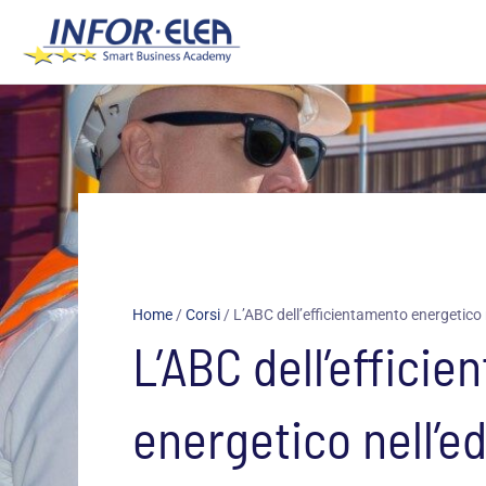
Vai
al
contenuto
Home
/
Corsi
/
L’ABC dell’efficientamento energetico n
L’ABC dell’effici
energetico nell’edi