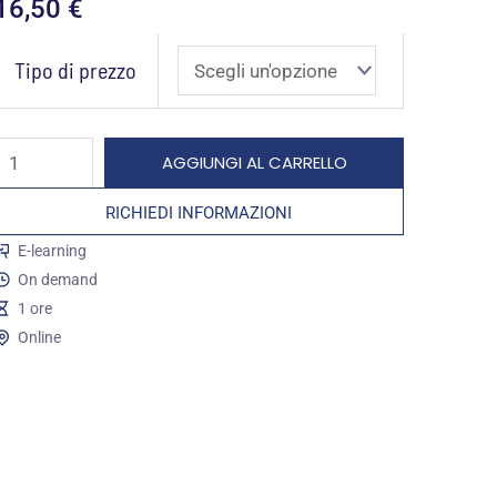
16,50
€
L’ABC
Tipo di prezzo
dell’efficientamento
energetico
ell’edilizia
AGGIUNGI AL CARRELLO
quantità
RICHIEDI INFORMAZIONI
E-learning
On demand
1 ore
Online