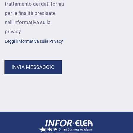
trattamento dei dati forniti
i
s
per le finalità precisate
l
s
nell'informativa sulla
*
i
privacy.
a
Leggi l'Informativa sulla Privacy
m
o
INVIA MESSAGGIO
a
i
u
t
a
r