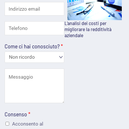
I
o
o
m
m
g
n
e
e
n
L’analisi dei costi per
T
d
migliorare la redditività
*
o
aziendale
e
m
i
e
Come ci hai conosciuto?
*
l
r
e
i
f
z
C
o
z
o
n
o
m
o
e
e
*
m
Consenso
*
p
a
Acconsento al
o