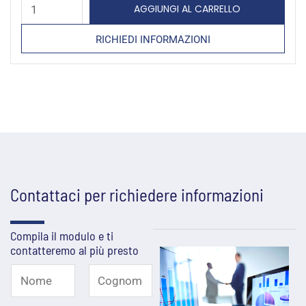
AGGIUNGI AL CARRELLO
redditività
RICHIEDI INFORMAZIONI
aziendale
quantità
Contattaci per richiedere informazioni
Compila il modulo e ti
contatteremo al più presto
N
o
N
C