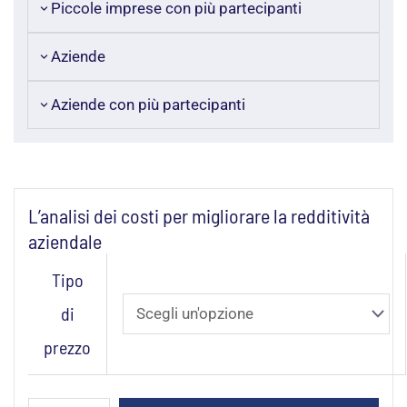
Piccole imprese con più partecipanti
Aziende
Aziende con più partecipanti
L’analisi dei costi per migliorare la redditività
aziendale
L’analisi
Tipo
dei
di
costi
prezzo
per
migliorare
la