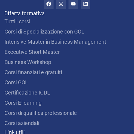
F
I
Y
L
a
n
o
i
t
c
s
u
n
Offerta formativa
e
t
t
k
i
b
a
u
e
Tutti i corsi
o
g
b
d
?
o
r
e
i
Corsi di Specializzazione con GOL
k
a
n
m
*
Intensive Master in Business Management
Executive Short Master
Business Workshop
Corsi finanziati e gratuiti
Corsi GOL
Certificazione ICDL
Corsi E-learning
Corsi di qualifica professionale
Corsi aziendali
Link utili