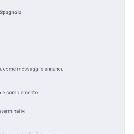
a Spagnola
vi, come messaggi e annunci.
rbo e complemento.
.
eterminativi.