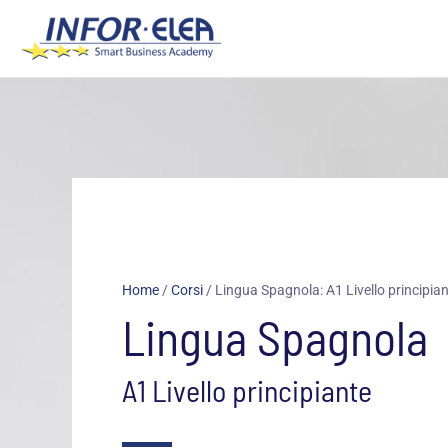
Vai
al
contenuto
Home
/
Corsi
/
Lingua Spagnola: A1 Livello principia
Lingua Spagnola
A1 Livello principiante