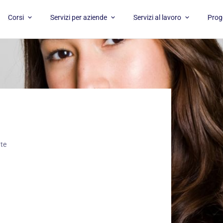
APRI CORSI
APRI SERVIZI PER AZIENDE
APRI SERVI
Corsi
Servizi per aziende
Servizi al lavoro
Proge
nte