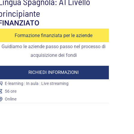
Lingua Spagnola: A1 Livello
principiante
FINANZIATO
Formazione finanziata per le aziende
Guidiamo le aziende passo passo nel processo di
acquisizione dei fondi
RICHIEDI INFORMAZIONI
E-learning
|
In aula
|
Live streaming
56 ore
Online