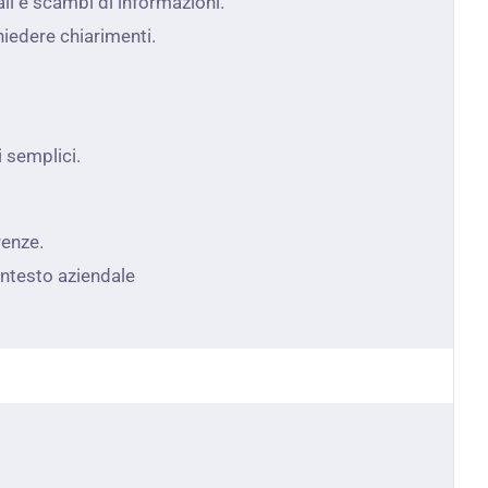
li e scambi di informazioni.
iedere chiarimenti.
 semplici.
renze.
ontesto aziendale