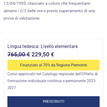
13/04/1995, rilasciato a coloro che frequentano
almeno i 2/3 delle ore e previo superamento di una
prova di valutazione.
Lingua tedesca: Livello elementare
Il
Il
765,00
€
229,50
€
prezzo
prezzo
Finanziato al 70% da Regione Piemonte
Corso approvato nel Catalogo regionale dell'Offerta di
originale
attuale
formazione individuale continua e permanente 2023-
era:
è:
2027
765,00 €.
229,50 €.
PREISCRIVITI