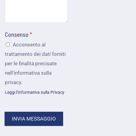
*
o
m
m
a
e
i
Consenso
*
p
l
Acconsento al
o
*
trattamento dei dati forniti
s
per le finalità precisate
s
nell'informativa sulla
i
privacy.
a
Leggi l'Informativa sulla Privacy
m
o
INVIA MESSAGGIO
a