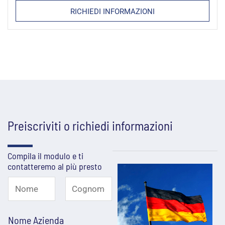
RICHIEDI INFORMAZIONI
Preiscriviti o richiedi informazioni
Compila il modulo e ti
contatteremo al più presto
N
o
N
C
Nome Azienda
o
o
m