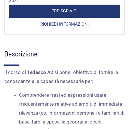
2027
765,00 €.
229,50 €.
PREISCRIVITI
RICHIEDI INFORMAZIONI
Descrizione
Il corso di
Tedesco A2
si pone l’obiettivo di fornire le
conoscenze e le capacità necessarie per:
Comprendere frasi ed espressioni usate
frequentemente relative ad ambiti di immediata
rilevanza (es. informazioni personali e familiari di
base, fare la spesa, la geografia locale,