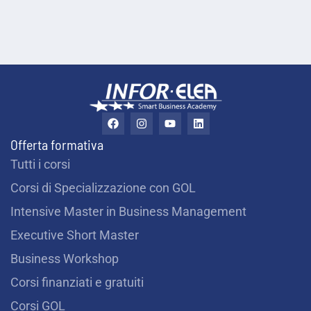
i
u
t
a
r
F
I
Y
L
a
n
o
i
t
c
s
u
n
Offerta formativa
e
t
t
k
i
b
a
u
e
Tutti i corsi
o
g
b
d
?
o
r
e
i
Corsi di Specializzazione con GOL
k
a
n
m
*
Intensive Master in Business Management
Executive Short Master
Business Workshop
Corsi finanziati e gratuiti
Corsi GOL