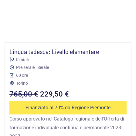
Lingua tedesca: Livello elementare
In aula
Pre serale
|
Serale
60 ore
Torino
Il
Il
765,00
€
229,50
€
prezzo
prezzo
Finanziato al 70% da Regione Piemonte
Corso approvato nel Catalogo regionale dell'Offerta di
originale
attuale
formazione individuale continua e permanente 2023-
era:
è: