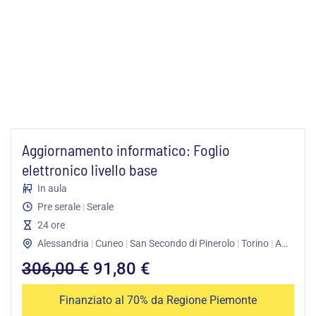
Aggiornamento informatico: Foglio
elettronico livello base
In aula
Pre serale
|
Serale
24 ore
Alessandria
|
Cuneo
|
San Secondo di Pinerolo
|
Torino
|
Asti
Il
Il
306,00
€
91,80
€
prezzo
prezzo
Finanziato al 70% da Regione Piemonte