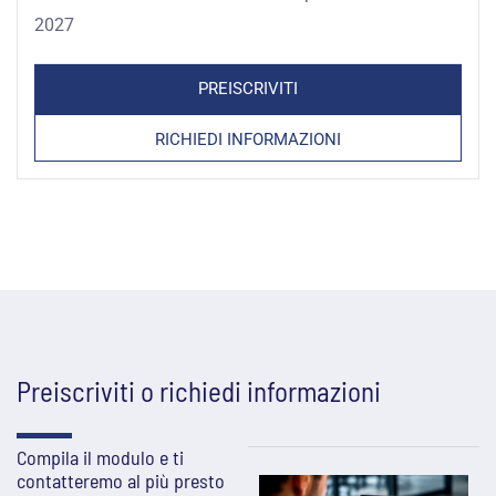
era:
è:
2027
306,00 €.
91,80 €.
PREISCRIVITI
RICHIEDI INFORMAZIONI
Preiscriviti o richiedi informazioni
Compila il modulo e ti
contatteremo al più presto