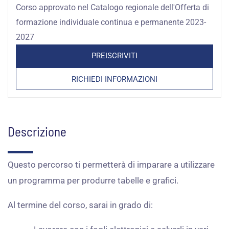
Corso approvato nel Catalogo regionale dell'Offerta di
originale
attuale
formazione individuale continua e permanente 2023-
era:
è:
2027
306,00 €.
91,80 €.
PREISCRIVITI
RICHIEDI INFORMAZIONI
Descrizione
Questo percorso ti permetterà di imparare a utilizzare
un programma per produrre tabelle e grafici.
Al termine del corso, sarai in grado di: