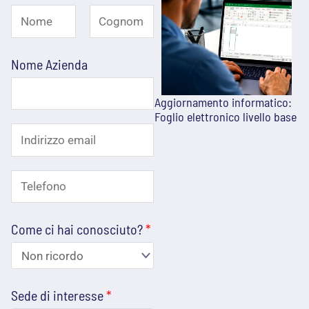
N
o
N
C
Nome Azienda
o
o
m
m
g
e
e
n
Aggiornamento informatico:
Foglio elettronico livello base
*
o
I
m
e
n
T
d
e
i
Come ci hai conosciuto?
*
l
r
e
i
f
z
Sede di interesse
*