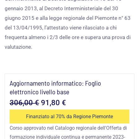
gennaio 2013, al Decreto Interministeriale del 30
giugno 2015 e alla legge regionale del Piemonte n° 63
del 13/04/1995, l’attestato viene rilasciato a chi
frequenta almeno i 2/3 delle ore e supera una prova di
valutazione.
Aggiornamento informatico: Foglio
elettronico livello base
Il
Il
306,00
€
91,80
€
prezzo
prezzo
Finanziato al 70% da Regione Piemonte
Corso approvato nel Catalogo regionale dell'Offerta di
originale
attuale
formazione individuale continua e permanente 2023-