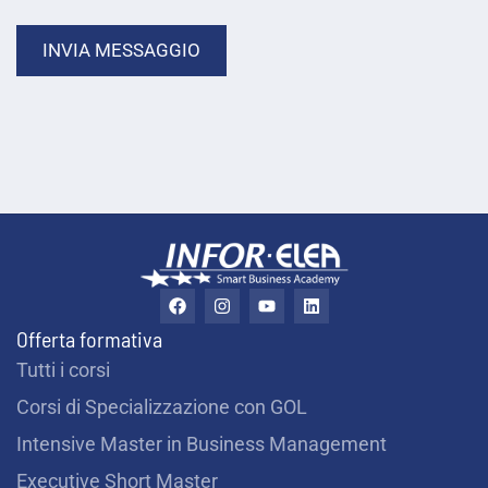
o
INVIA MESSAGGIO
a
i
u
t
a
r
F
I
Y
L
a
n
o
i
t
c
s
u
n
Offerta formativa
e
t
t
k
i
b
a
u
e
Tutti i corsi
o
g
b
d
?
o
r
e
i
Corsi di Specializzazione con GOL
k
a
n
m
*
Intensive Master in Business Management
Executive Short Master