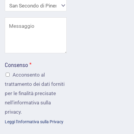
o
z
n
o
o
C
e
*
o
m
m
a
e
i
Consenso
*
p
l
Acconsento al
o
*
trattamento dei dati forniti
s
per le finalità precisate
s
nell'informativa sulla
i
privacy.
a
Leggi l'Informativa sulla Privacy
m