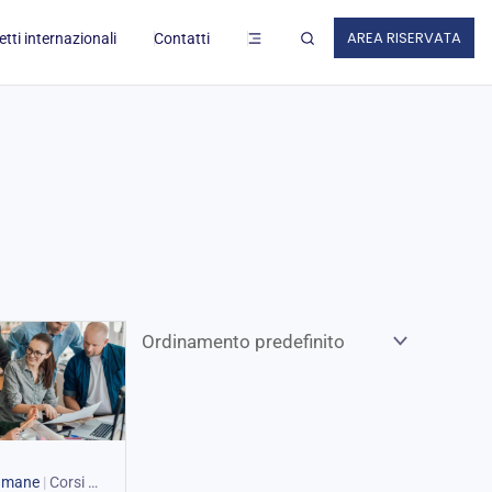
ZI AL LAVORO
AREA RISERVATA
tti internazionali
Contatti
 umane
|
Corsi E-learning