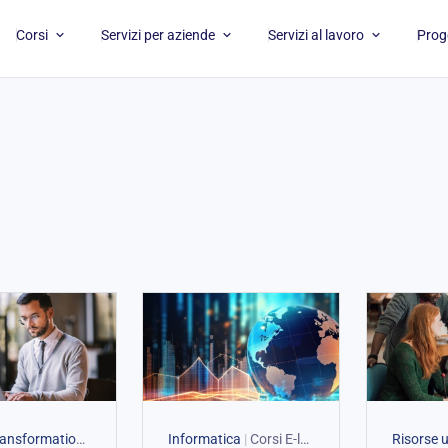
APRI CORSI
APRI SERVIZI PER AZIENDE
APRI SERVI
Corsi
Servizi per aziende
Servizi al lavoro
Proge
Digital Transformation
|
Corsi E-learning
Informatica
|
Corsi E-learning
Risorse