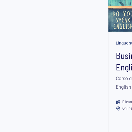
Lingue s
Busi
Engl
Corso d
English
e profes
E-lear
livelli, 
Onlin
e case 
l’ingles
commer