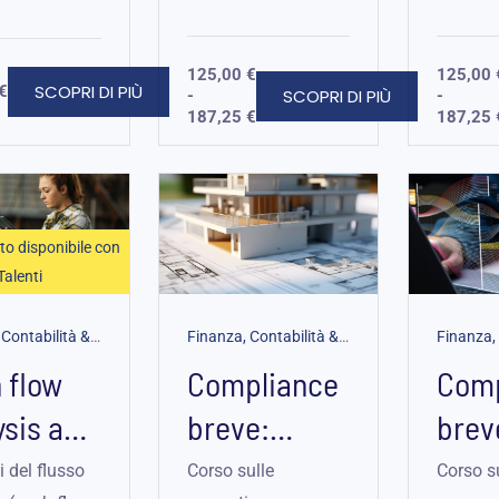
stico.
ambientale per un
aziendal
futuro più...
125,00
€
125,00
SCOPRI DI PIÙ
€
SCOPRI DI PIÙ
-
-
187,25
€
187,25
Fascia
di
prezzo:
da
to disponibile con
125,00 €
Talenti
a
187,25 €
Finanza, Contabilità & Controllo di Gestione
|
Business Workshop
Finanza, Contabilità & Controllo di Gestione
|
 flow
Compliance
Comp
ysis and
breve:
brev
ness
Appalti
Conta
i del flusso
Corso sulle
Corso s