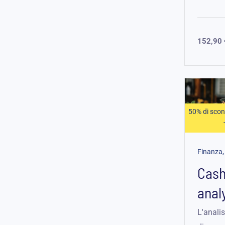
speciali
152,90
50% di scon
Cash
anal
busi
L'analis