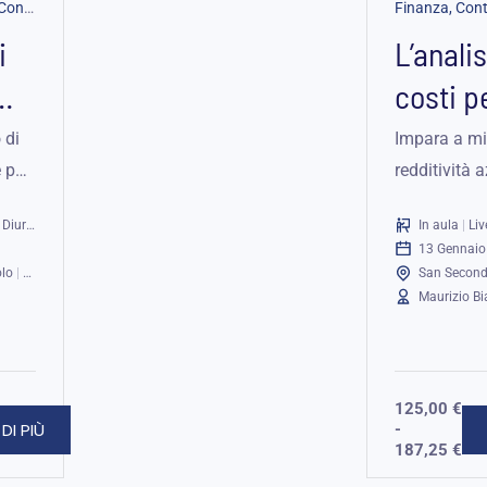
Finanza, Contabilità & Controllo di Gestione
|
Business Workshop
i
L’analis
ome
costi p
miglior
 di
Impara a mig
e può
redditività 
redditi
l'analisi dei
Diurno
In aula
|
Live 
strumenti op
13 Gennaio
zzare
strategici p
olo
|
Online
San Secondo
aziendali eff
Maurizio B
125,00
€
DI PIÙ
-
187,25
€