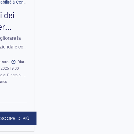
Finanza, Contabilità & Controllo di Gestione
|
Business Workshop
i dei
er
are la
liorare la
aziendale con
vità
 costi. Scopri
streaming
Diurno
erativi e
 2025
|
9:00
er decisioni
 di Pinerolo
|
Online
icaci.
ianco
SCOPRI DI PIÙ