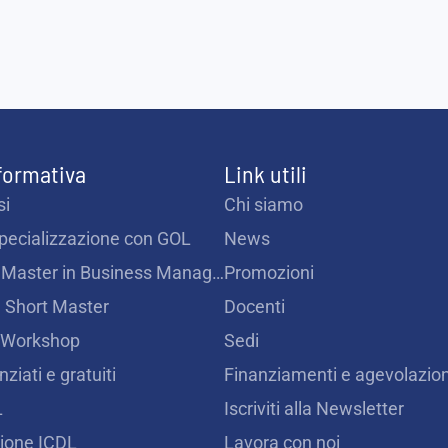
 formativa
Link utili
si
Chi siamo
Specializzazione con GOL
News
Intensive Master in Business Management
Promozioni
 Short Master
Docenti
 Workshop
Sedi
nziati e gratuiti
Finanziamenti e agevolazion
L
Iscriviti alla Newsletter
zione ICDL
Lavora con noi