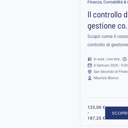
Il controllo d
gestione c
strumento
Scopri come il corso
controllo di gestion
guida
trasformare la tua
dell’azienda
In aula
|
Live streaming
azienda. Impara a
8 Gennaio 2026
|
9:00
pianificare, budgeti
San Secondo di Piner
e monitorare le...
Maurizio Bianco
125,00
€
SCOPRI 
-
187,25
€