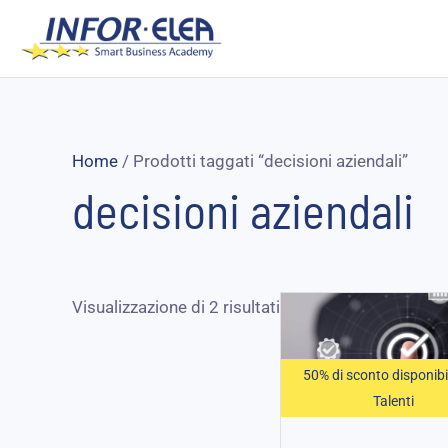
Vai
al
contenuto
Home
/ Prodotti taggati “decisioni aziendali”
decisioni aziendali
Fascia
Visualizzazione di 2 risultati
di
prezzo:
da
50% di sconto disponibi
125,00 €
a
Talenti
187,25 €