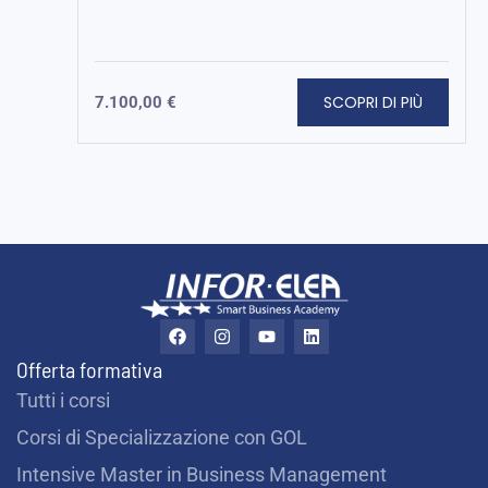
SCOPRI DI PIÙ
7.100,00
€
F
I
Y
L
a
n
o
i
c
s
u
n
Offerta formativa
e
t
t
k
b
a
u
e
Tutti i corsi
o
g
b
d
o
r
e
i
Corsi di Specializzazione con GOL
k
a
n
m
Intensive Master in Business Management