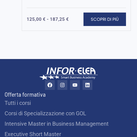
SCOPRI DI PIÙ
125,00
€
-
187,25
€
F
I
Y
L
a
n
o
i
c
s
u
n
Offerta formativa
e
t
t
k
b
a
u
e
Tutti i corsi
o
g
b
d
o
r
e
i
Corsi di Specializzazione con GOL
k
a
n
m
Intensive Master in Business Management
Executive Short Master