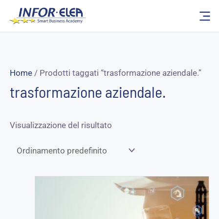
Vai
al
contenuto
Home
/ Prodotti taggati “trasformazione aziendale.”
trasformazione aziendale.
Visualizzazione del risultato
Fascia
di
prezzo:
da
125,00 €