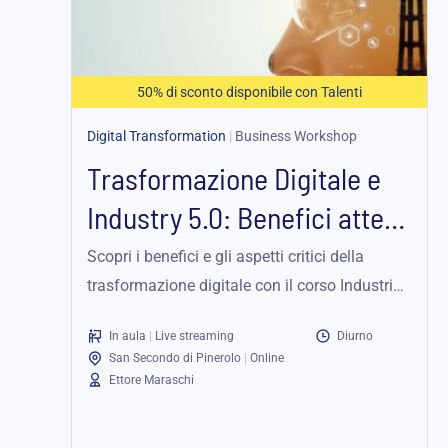
a
187,25 €
50% di sconto disponibile con Talenti
Digital Transformation
|
Business Workshop
Trasformazione Digitale e
Industry 5.0: Benefici attesi
e aspetti critici...
Scopri i benefici e gli aspetti critici della
trasformazione digitale con il corso Industria
5.0, focalizzandoti sulla riorganizzazione
In aula
|
Live streaming
Diurno
nell'era digitale.
San Secondo di Pinerolo
|
Online
Ettore Maraschi