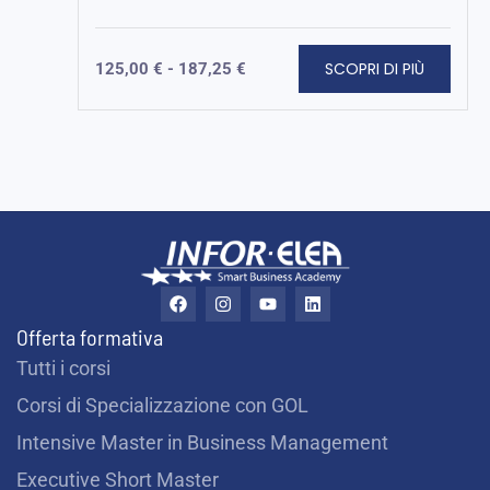
SCOPRI DI PIÙ
125,00
€
-
187,25
€
F
I
Y
L
a
n
o
i
c
s
u
n
Offerta formativa
e
t
t
k
b
a
u
e
Tutti i corsi
o
g
b
d
o
r
e
i
Corsi di Specializzazione con GOL
k
a
n
m
Intensive Master in Business Management
Executive Short Master