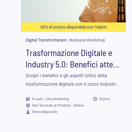
a
187,25 €
50% di sconto disponibile con Talenti
Digital Transformation
|
Business Workshop
Trasformazione Digitale e
Industry 5.0: Benefici attesi
e aspetti critici...
Scopri i benefici e gli aspetti critici della
trasformazione digitale con il corso Industria
5.0, focalizzandoti sulla riorganizzazione
In aula
|
Live streaming
Diurno
nell'era digitale.
San Secondo di Pinerolo
|
Online
Ettore Maraschi