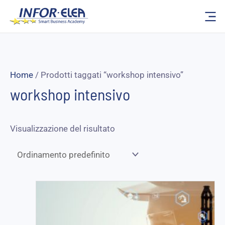
Vai
al
contenuto
Home
/ Prodotti taggati “workshop intensivo”
workshop intensivo
Visualizzazione del risultato
Fascia
di
prezzo:
da
125,00 €