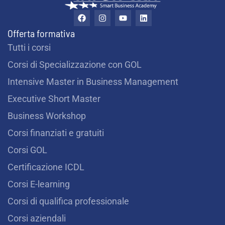
F
I
Y
L
a
n
o
i
c
s
u
n
Offerta formativa
e
t
t
k
b
a
u
e
Tutti i corsi
o
g
b
d
o
r
e
i
Corsi di Specializzazione con GOL
k
a
n
m
Intensive Master in Business Management
Executive Short Master
Business Workshop
Corsi finanziati e gratuiti
Corsi GOL
Certificazione ICDL
Corsi E-learning
Corsi di qualifica professionale
Corsi aziendali