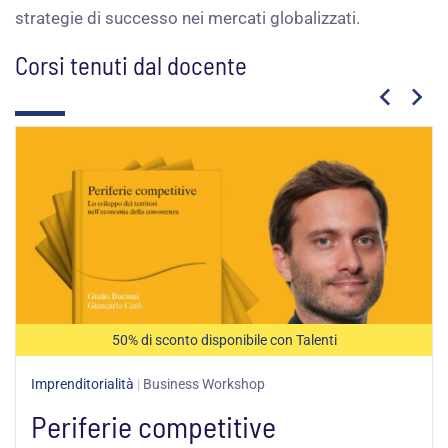
strategie di successo nei mercati globalizzati.
Corsi tenuti dal docente
Fascia
di
prezzo:
da
125,00 €
a
187,25 €
50% di sconto disponibile con Talenti
Imprenditorialità
|
Business Workshop
Periferie competitive