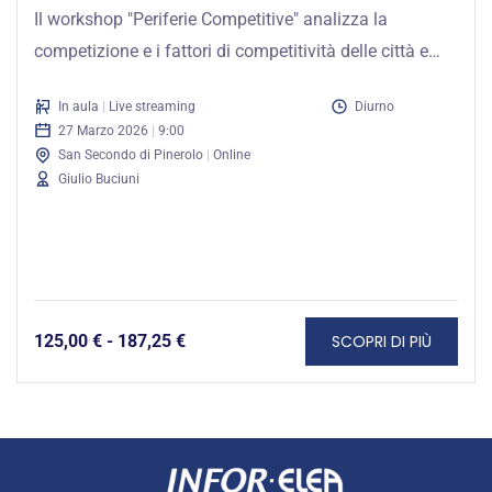
Il workshop "Periferie Competitive" analizza la
competizione e i fattori di competitività delle città e
province secondarie nell'economia della conoscenza.
In aula
|
Live streaming
Diurno
27 Marzo 2026
|
9:00
San Secondo di Pinerolo
|
Online
Giulio Buciuni
SCOPRI DI PIÙ
125,00
€
-
187,25
€