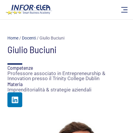
Vai
al
contenuto
Home
/
Docenti
/
Giulio Buciuni
Giulio Buciuni
Competenze
Professore associato in Entrepreneurship &
Innovation presso il Trinity College Dublin
Materia
Imprenditorialità & strategie aziendali
L
i
n
k
e
d