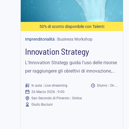
a
150,00 €
50% di sconto disponibile con Talenti
Imprenditorialità
|
Business Workshop
Innovation Strategy
L'Innovation Strategy guida l'uso delle risorse
per raggiungere gli obiettivi di innovazione,
offrire valore e costruire un vantaggio
In aula
|
Live streaming
Diurno
|
On demand
competitivo.
26 Marzo 2026
|
9:00
San Secondo di Pinerolo
|
Online
Giulio Buciuni