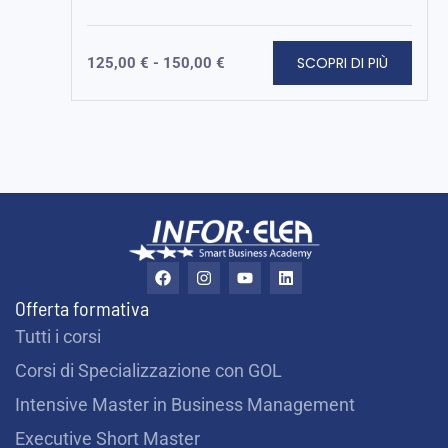
SCOPRI DI PIÙ
125,00
€
-
150,00
€
F
I
Y
L
a
n
o
i
c
s
u
n
Offerta formativa
e
t
t
k
b
a
u
e
Tutti i corsi
o
g
b
d
o
r
e
i
Corsi di Specializzazione con GOL
k
a
n
m
Intensive Master in Business Management
Executive Short Master