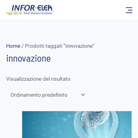
Vai
al
contenuto
Home
/ Prodotti taggati “innovazione”
innovazione
Visualizzazione del risultato
Fascia
di
prezzo:
da
125,00 €